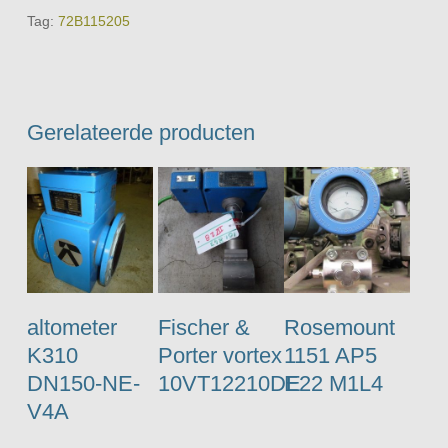
Tag:
72B115205
Gerelateerde producten
altometer
Fischer &
Rosemount
K310
Porter vortex
1151 AP5
DN150-NE-
10VT12210DE
E22 M1L4
V4A