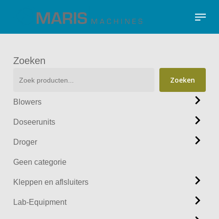
Skip
Menu
to
Close
main
Menu
content
Zoeken
Zoeken
Blowers
Doseerunits
Droger
Geen categorie
Kleppen en aflsluiters
Lab-Equipment