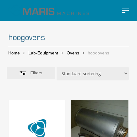
Skip
Menu
to
Close
Close
main
Filters
Menu
content
hoogovens
Home
Lab-Equipment
Ovens
hoogovens
Filters