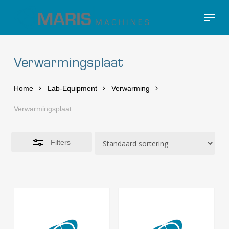
Skip
Menu
to
Close
Close
main
Filters
Menu
content
Verwarmingsplaat
Home
Lab-Equipment
Verwarming
Verwarmingsplaat
Filters