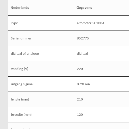
Nederlands
Gegevens
Type
altometer SC100A
Serienummer
852775
digitaal of analoog
digitaal
Voeding (V)
220
uitgang signaal
0-20 mA
lengte (mm)
210
breedte (mm)
120