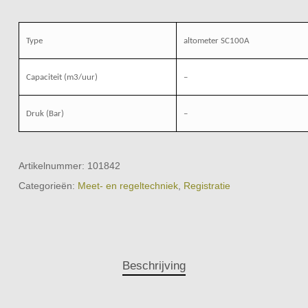
Type
altometer SC100A
Capaciteit (m3/uur)
–
Druk (Bar)
–
Artikelnummer:
101842
Categorieën:
Meet- en regeltechniek
,
Registratie
Beschrijving