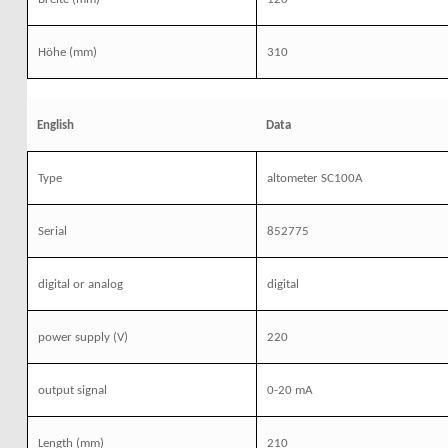
Höhe
(mm)
310
English
Data
Type
altometer SC100A
Serial
852775
digital or analog
digital
power supply (V)
220
output signal
0-20 mA
Length
(mm)
210