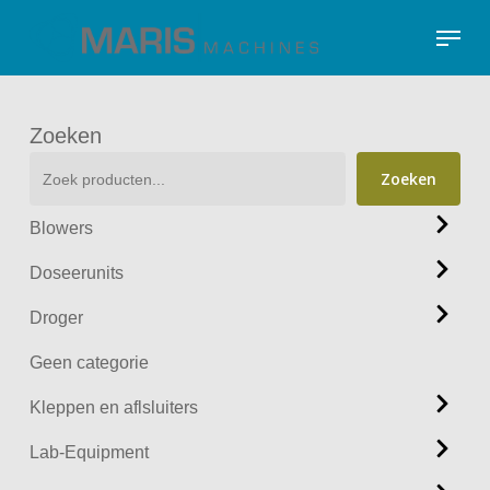
Skip
Menu
to
Close
main
Menu
content
Zoeken
Zoeken
Blowers
Doseerunits
Droger
Geen categorie
Kleppen en aflsluiters
Lab-Equipment