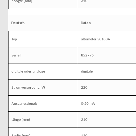
hoogte (mm)
310
Deutsch
Daten
Typ
altometer SC100A
Seriell
852775
digitale oder analoge
digitale
Stromversorgung (V)
220
Ausgangssignals
0-20 mA
Länge
(mm)
210
Breite
(mm)
120