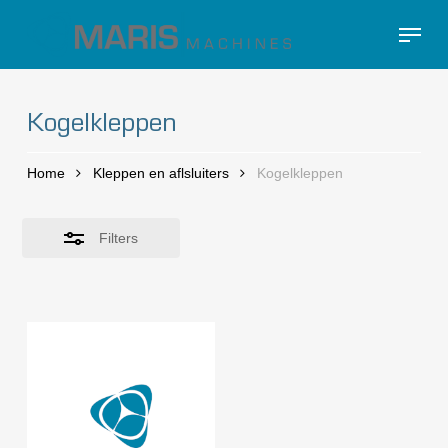
Skip
Menu
to
Close
Close
main
Filters
Menu
content
Kogelkleppen
Home
Kleppen en aflsluiters
Kogelkleppen
Filters