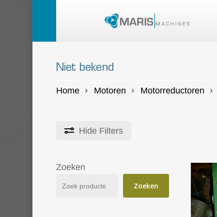
Skip
to
main
content
Niet bekend
Home
Motoren
Motorreductoren
Hide
Filters
Zoeken
Zoeken