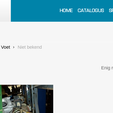
HOME
CATALOGUS
S
Voet
Niet bekend
Enig 