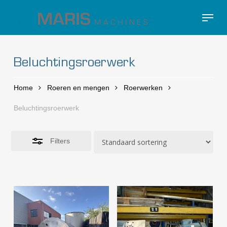
Skip
Menu
to
Close
Close
main
Filters
Menu
content
Beluchtingsroerwerk
Home
Roeren en mengen
Roerwerken
Beluchtingsroerwerk
Filters