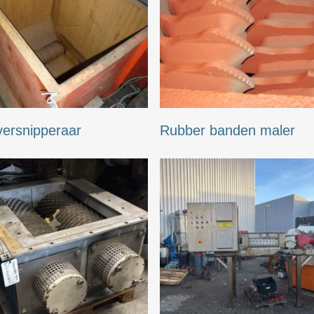
versnipperaar
Rubber banden maler