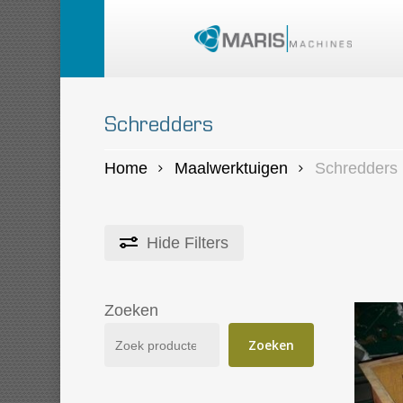
Skip
to
main
content
Schredders
Home
Maalwerktuigen
Schredders
Hide
Filters
Zoeken
Zoeken