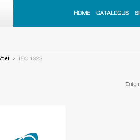
HOME
CATALOGUS
S
Voet
IEC 132S
Enig 