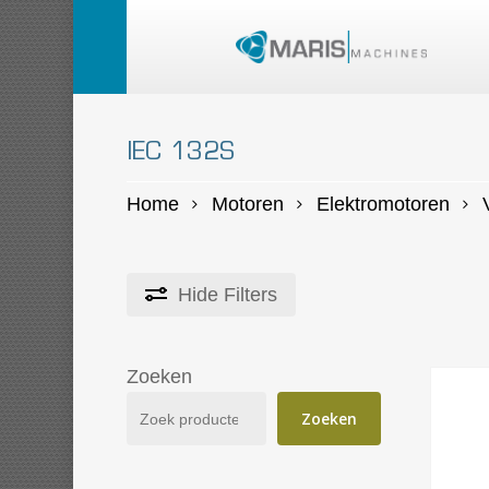
Skip
to
main
content
IEC 132S
Home
Motoren
Elektromotoren
Hide
Filters
Zoeken
Zoeken