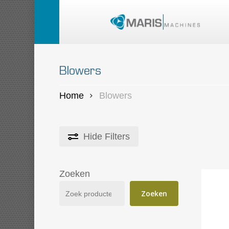
Skip
to
main
content
Blowers
Home
Blowers
Hide
Filters
Zoeken
Zoeken