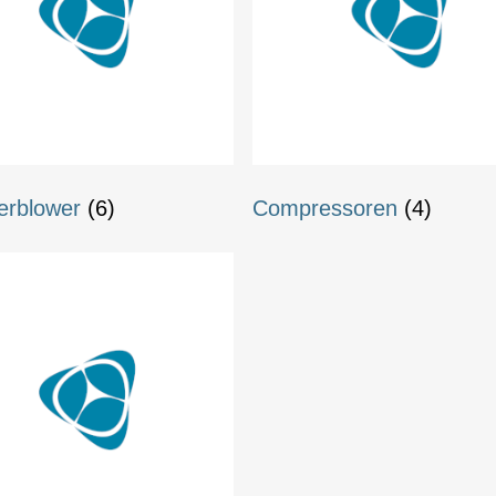
erblower
(6)
Compressoren
(4)