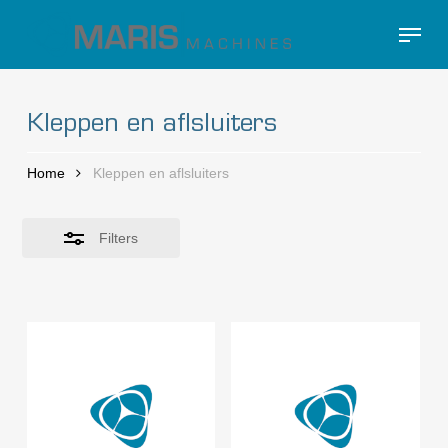
Skip
Menu
to
Close
Close
main
Filters
Menu
content
Kleppen en aflsluiters
Home
Kleppen en aflsluiters
Filters