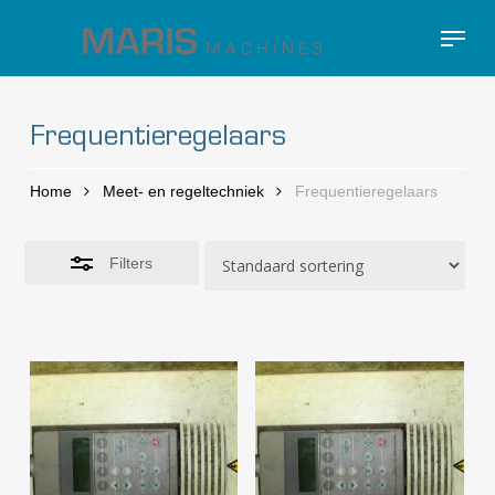
Skip
Menu
to
Close
Close
main
Filters
Menu
content
Frequentieregelaars
Home
Meet- en regeltechniek
Frequentieregelaars
Filters