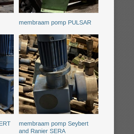
membraam pomp PULSAR
ERT
membraam pomp Seybert
and Ranier SERA