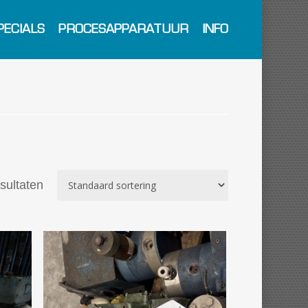
PECIALS
PROCESAPPARATUUR
INFO
esultaten