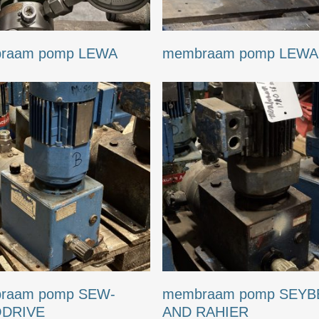
raam pomp LEWA
membraam pomp LEWA
raam pomp SEW-
membraam pomp SEYB
DRIVE
AND RAHIER