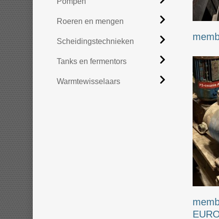
Pompen
Roeren en mengen
memb
Scheidingstechnieken
Tanks en fermentors
Warmtewisselaars
memb
EURO