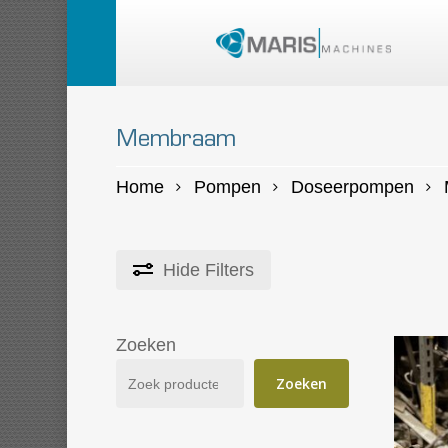
Skip
to
main
content
Membraam
Home
Pompen
Doseerpompen
Hide
Filters
Zoeken
Zoeken