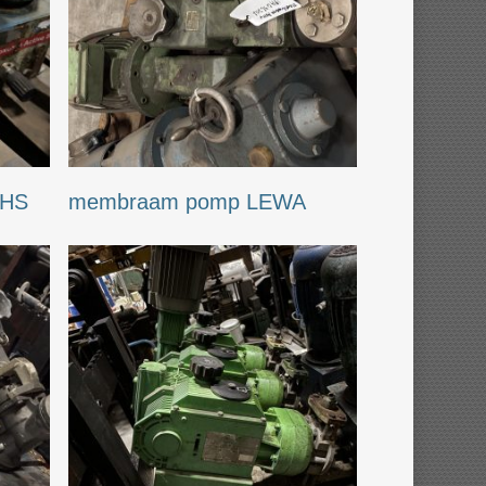
CHS
membraam pomp LEWA