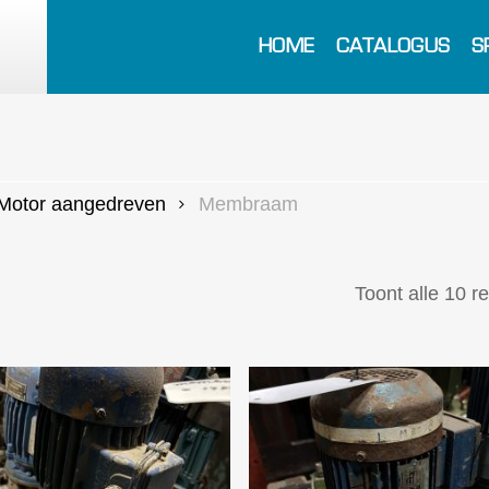
HOME
CATALOGUS
S
Motor aangedreven
Membraam
Toont alle 10 r