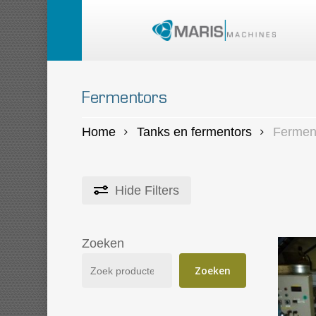
Skip
to
main
content
Fermentors
Home
Tanks en fermentors
Fermen
Hide
Filters
Zoeken
Zoeken