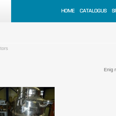
HOME
CATALOGUS
S
tors
Enig 