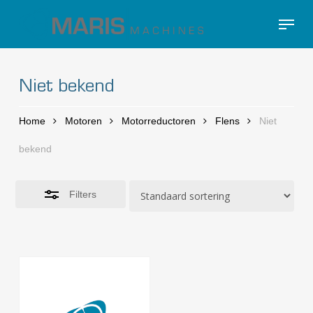
Skip
Menu
to
Close
Close
main
Filters
Menu
content
Niet bekend
Home
Motoren
Motorreductoren
Flens
Niet
bekend
Filters