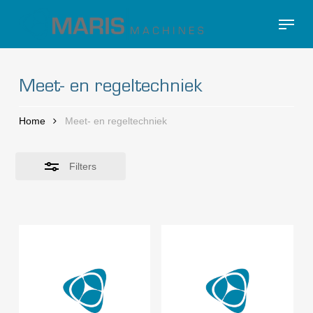
Skip
Menu
to
Close
Close
main
Filters
Menu
content
Meet- en regeltechniek
Home
Meet- en regeltechniek
Filters