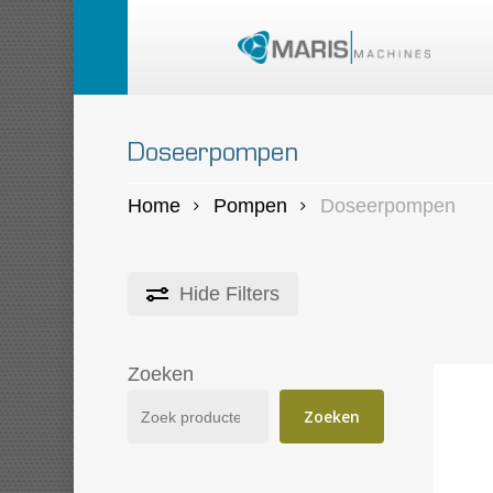
Skip
to
main
content
Doseerpompen
Home
Pompen
Doseerpompen
Hide
Filters
Zoeken
Zoeken