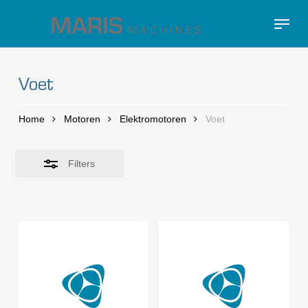
Skip
Menu
to
Close
Close
main
Filters
Menu
content
Voet
Home
Motoren
Elektromotoren
Voet
Filters