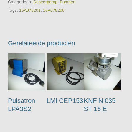
Categorieën:
Doseerpomp
,
Pompen
Tags:
16A075201
,
16A075208
Gerelateerde producten
Pulsatron
LMI CEP153
KNF N 035
LPA3S2
ST 16 E