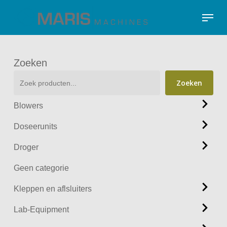
Skip
Menu
to
Close
main
Menu
content
Zoeken
Zoeken
Blowers
Doseerunits
Droger
Geen categorie
Kleppen en aflsluiters
Lab-Equipment