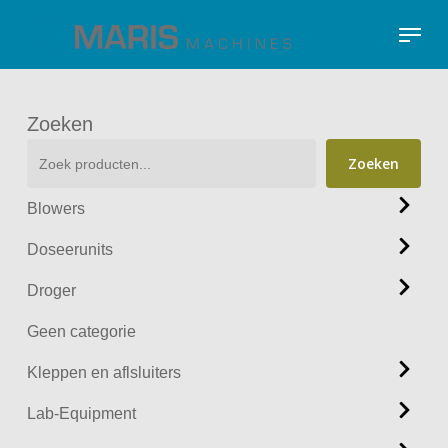
Skip
Menu
to
Close
main
Menu
content
Zoeken
Zoeken
Blowers
Doseerunits
Droger
Geen categorie
Kleppen en aflsluiters
Lab-Equipment