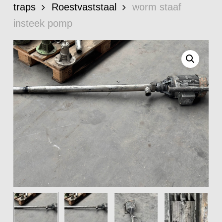
traps
Roestvaststaal
worm staaf
insteek pomp