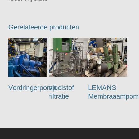
Gerelateerde producten
Verdringerpomp
vloeistof
LEMANS
filtratie
Membraaampom