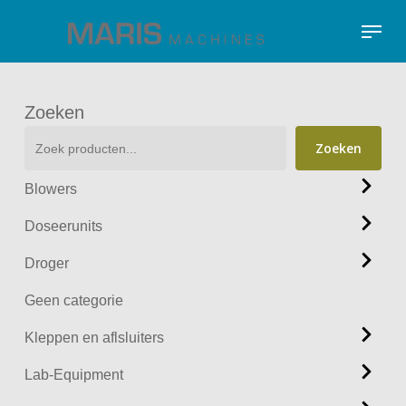
Skip
Menu
to
Close
main
Menu
content
Zoeken
Zoeken
Blowers
Doseerunits
Droger
Geen categorie
Kleppen en aflsluiters
Lab-Equipment