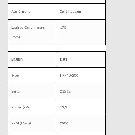
Ausführung
Zentrifugalen
Laufrad-Durchmesser
170
(mm)
English
Data
Type
NKP40-200
Serial
21532
Power
(kW)
12,2
RPM
(t/min)
2900