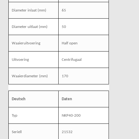
Diameter inlaat (mm)
65
Diameter uitlaat (mm)
50
Waaieruitvoering
Half open
Uitvoering
Centrifugaal
Waaierdiameter (mm)
170
Deutsch
Daten
Typ
NKP40-200
Seriell
21532