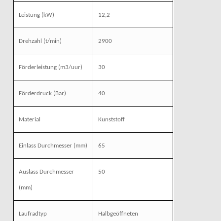
Leistung
(kW)
12,2
Drehzahl
(t/min)
2900
Förderleistung
(m3/uur)
30
Förderdruck
(Bar)
40
Material
Kunststoff
Einlass Durchmesser
(mm)
65
Auslass Durchmesser
50
(mm)
Laufradtyp
Halbgeöffneten