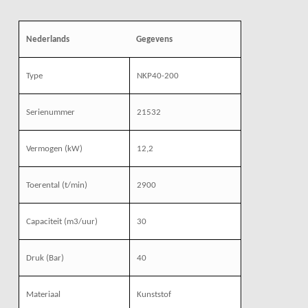
Nederlands
Gegevens
Type
NKP40-200
Serienummer
21532
Vermogen (kW)
12,2
Toerental (t/min)
2900
Capaciteit (m3/uur)
30
Druk (Bar)
40
Materiaal
Kunststof