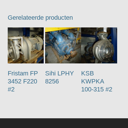
Gerelateerde producten
Fristam FP
Sihi LPHY
KSB
3452 F220
8256
KWPKA
#2
100-315 #2