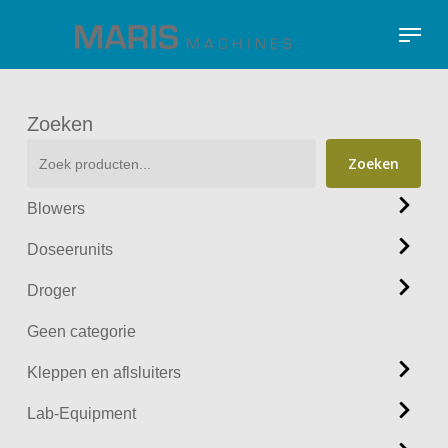
Skip
Menu
to
Close
main
Menu
content
Zoeken
Zoeken
Blowers
Doseerunits
Droger
Geen categorie
Kleppen en aflsluiters
Lab-Equipment