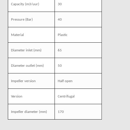
Capacity
(m3/uur)
30
Pressure
(Bar)
40
Material
Plastic
Diameter inlet
(mm)
65
Diameter outlet
(mm)
50
Impeller version
Half open
Version
Centrifugal
Impeller diameter
(mm)
170