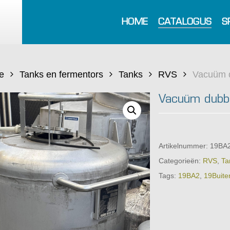
HOME
CATALOGUS
S
e
Tanks en fermentors
Tanks
RVS
Vacuüm d
Vacuüm dubbe
Artikelnummer:
19BA
Categorieën:
RVS
,
Ta
Tags:
19BA2
,
19Buite