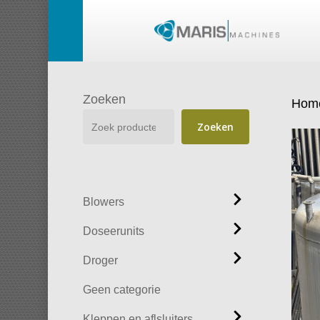
Skip
to
main
content
Zoeken
Hom
Zoeken
Blowers
Doseerunits
Droger
Geen categorie
Kleppen en aflsluiters