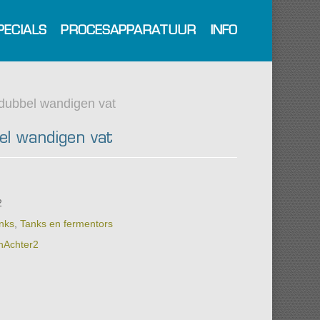
PECIALS
PROCESAPPARATUUR
INFO
ubbel wandigen vat
l wandigen vat
2
nks
,
Tanks en fermentors
nAchter2