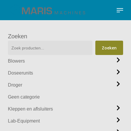
Skip
Menu
to
Close
main
Menu
content
Zoeken
Zoeken
Blowers
Doseerunits
Droger
Geen categorie
Kleppen en aflsluiters
Lab-Equipment