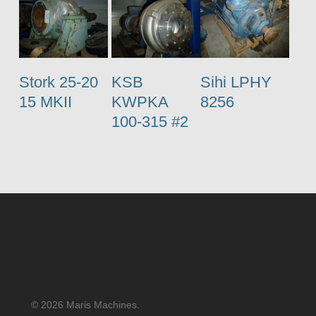
Stork 25-20
KSB
Sihi LPHY
15 MKII
KWPKA
8256
100-315 #2
© 2026 Maris Machines.