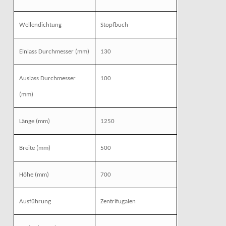
Wellendichtung
Stopfbuch
Einlass Durchmesser
(mm)
130
Auslass Durchmesser
100
(mm)
Länge
(mm)
1250
Breite
(mm)
500
Höhe
(mm)
700
Ausführung
Zentrifugalen