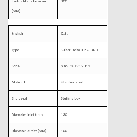
Laufrad-Durchmesser
300
(mm)
English
Data
Type
Sulzer Delta B P O UNIT
Serial
p 85. 261955.011
Material
Stainless Steel
Shaft seal
Stuffing box
Diameter inlet
(mm)
130
Diameter outlet
(mm)
100