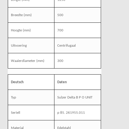
Breedte (mm)
500
Hoogte (mm)
700
Uitvoering
Centrifugaal
Waaierdiameter (mm)
300
Deutsch
Daten
Typ
Sulzer Delta B P O UNIT
Seriell
p 85. 261955.011
Material
Edelstahl