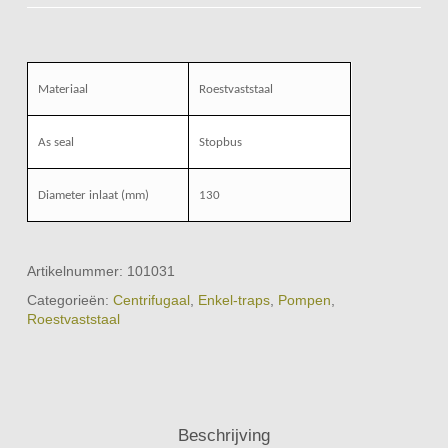
Materiaal
Roestvaststaal
As seal
Stopbus
Diameter inlaat (mm)
130
Artikelnummer:
101031
Categorieën:
Centrifugaal
,
Enkel-traps
,
Pompen
,
Roestvaststaal
Beschrijving