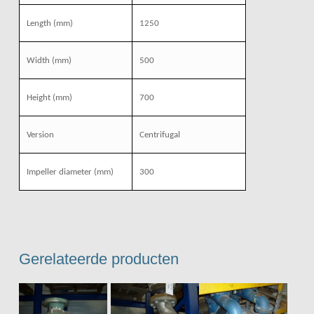
Length
(mm)
1250
Width
(mm)
500
Height
(mm)
700
Version
Centrifugal
Impeller diameter
(mm)
300
Gerelateerde producten