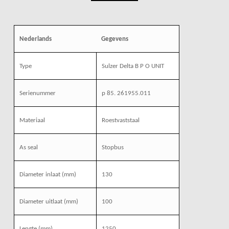
Nederlands
Gegevens
Type
Sulzer Delta B P O UNIT
Serienummer
p 85. 261955.011
Materiaal
Roestvaststaal
As seal
Stopbus
Diameter inlaat (mm)
130
Diameter uitlaat (mm)
100
Lengte (mm)
1250