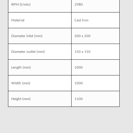
RPM
(t/min)
2980
Material
Cast iron
Diameter inlet
(mm)
200 x 200
Diameter outlet
(mm)
150 x 150
Length
(mm)
1000
Width
(mm)
1000
Height
(mm)
1100