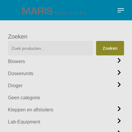
Skip
Menu
to
Close
main
Menu
content
Zoeken
Zoeken
Blowers
Doseerunits
Droger
Geen categorie
Kleppen en aflsluiters
Lab-Equipment