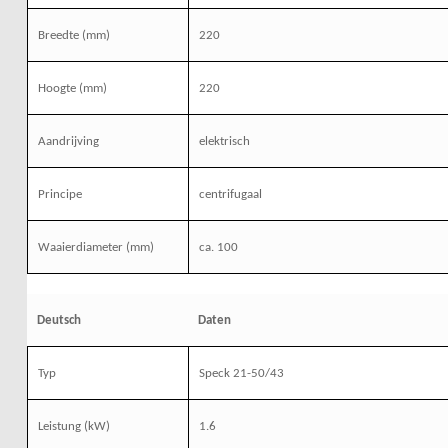
Breedte (mm)
220
Hoogte (mm)
220
Aandrijving
elektrisch
Principe
centrifugaal
Waaierdiameter (mm)
ca. 100
Deutsch
Daten
Typ
Speck 21-50/43
Leistung
(kW)
1.6