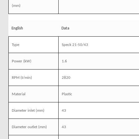
(mm)
English
Data
Type
Speck 21-50/43
Power
(kW)
1.6
RPM
(t/min)
2820
Material
Plastic
Diameter inlet
(mm)
43
Diameter outlet
(mm)
43