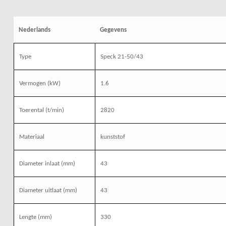
Nederlands
Gegevens
Type
Speck 21-50/43
Vermogen (kW)
1.6
Toerental (t/min)
2820
Materiaal
kunststof
Diameter inlaat (mm)
43
Diameter uitlaat (mm)
43
Lengte (mm)
330