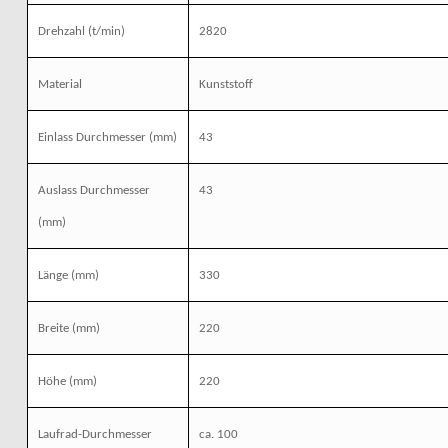
Drehzahl
(t/min)
2820
Material
Kunststoff
Einlass Durchmesser
(mm)
43
Auslass Durchmesser
43
(mm)
Länge
(mm)
330
Breite
(mm)
220
Höhe
(mm)
220
Laufrad-Durchmesser
ca. 100