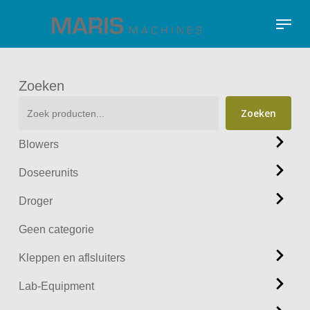
Skip
Menu
to
Close
main
Menu
content
Zoeken
Zoeken
Blowers
Doseerunits
Droger
Geen categorie
Kleppen en aflsluiters
Lab-Equipment