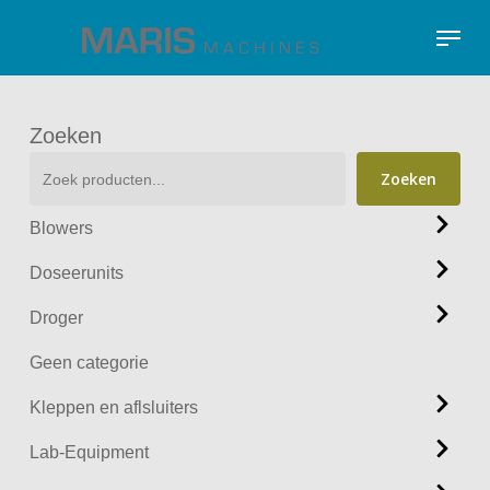
Skip
Menu
to
Close
main
Menu
content
Zoeken
Zoeken
Blowers
Doseerunits
Droger
Geen categorie
Kleppen en aflsluiters
Lab-Equipment