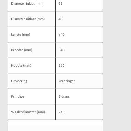
Diameter inlaat (mm)
65
Diameter uitlaat (mm)
40
Lengte (mm)
840
Breedte (mm)
340
Hoogte (mm)
320
Uitvoering
Verdringer
Principe
5-traps
Waaierdiameter (mm)
215