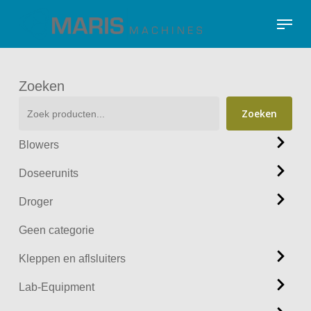
Skip
Menu
to
Close
main
Menu
content
Zoeken
Zoeken
Blowers
Doseerunits
Droger
Geen categorie
Kleppen en aflsluiters
Lab-Equipment