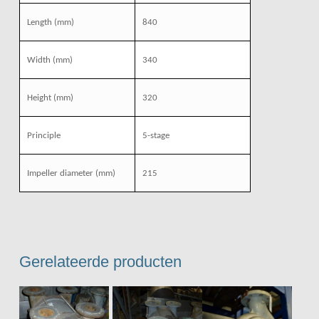
Length
(mm)
840
Width
(mm)
340
Height
(mm)
320
Principle
5-stage
Impeller diameter
(mm)
215
Gerelateerde producten