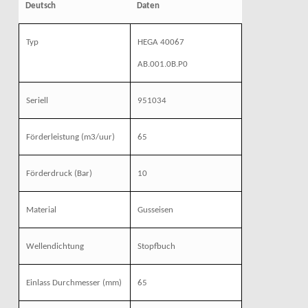
Deutsch
Daten
Typ
HEGA 40067
AB.001.0B.P0
Seriell
951034
Förderleistung
(m3/uur)
65
Förderdruck
(Bar)
10
Material
Gusseisen
Wellendichtung
Stopfbuch
Einlass Durchmesser
(mm)
65