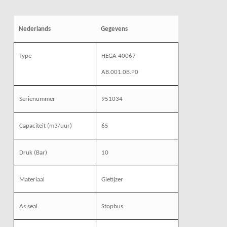
Nederlands
Gegevens
Type
HEGA 40067
AB.001.0B.P0
Serienummer
951034
Capaciteit (m3/uur)
65
Druk (Bar)
10
Materiaal
Gietijzer
As seal
Stopbus