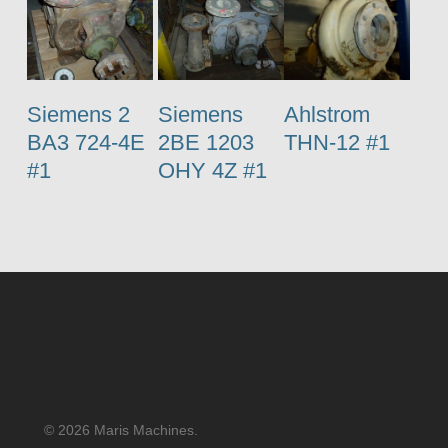
Siemens 2
Siemens
Ahlstrom
BA3 724-4E
2BE 1203
THN-12 #1
#1
OHY 4Z #1
© 2026 Maris Machines.