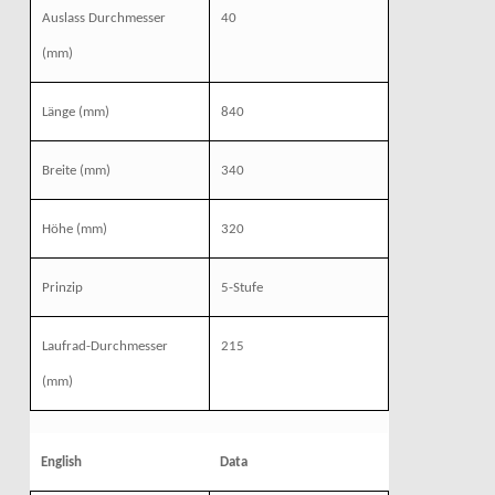
Auslass Durchmesser
40
(mm)
Länge
(mm)
840
Breite
(mm)
340
Höhe
(mm)
320
Prinzip
5-Stufe
Laufrad-Durchmesser
215
(mm)
English
Data