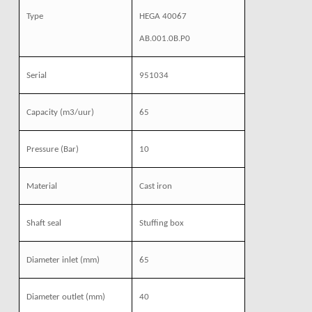
Type
HEGA 40067
AB.001.0B.P0
Serial
951034
Capacity
(m3/uur)
65
Pressure
(Bar)
10
Material
Cast iron
Shaft seal
Stuffing box
Diameter inlet
(mm)
65
Diameter outlet
(mm)
40