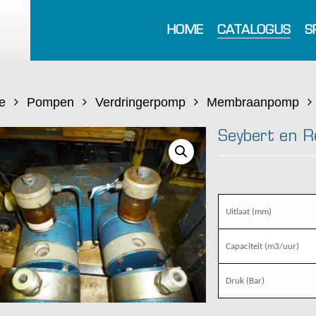
HOME
CATALOGUS
S
e
Pompen
Verdringerpomp
Membraanpomp
Seybert en 
Uitlaat (mm)
Capaciteit (m3/uur)
Druk (Bar)