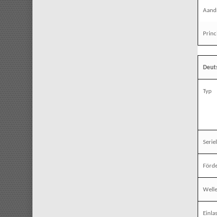
Aandr
Princ
Deut
Typ
Seriel
Förde
Well
Einla