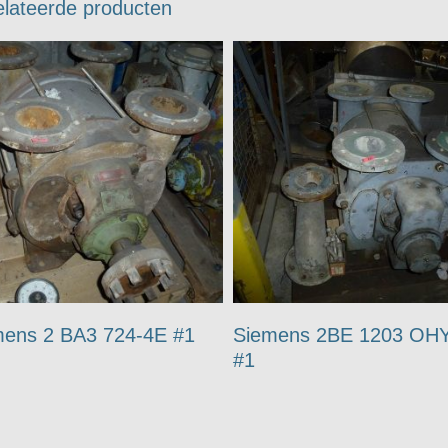
lateerde producten
mens 2 BA3 724-4E #1
Siemens 2BE 1203 OH
#1