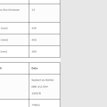
ass Durchmesser
13
e
(mm)
430
e
(mm)
450
(mm)
300
sh
Data
Seybert en Rohler
DRK 412 KM-
100S/8
l
79802