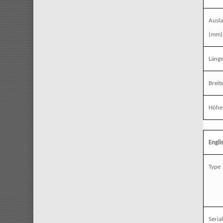
Ausl
(mm)
Läng
Breit
Höhe
Engli
Type
Seria