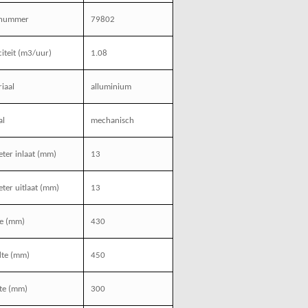
enummer
79802
iteit (m3/uur)
1.08
iaal
alluminium
al
mechanisch
ter inlaat (mm)
13
ter uitlaat (mm)
13
te (mm)
430
dte (mm)
450
te (mm)
300