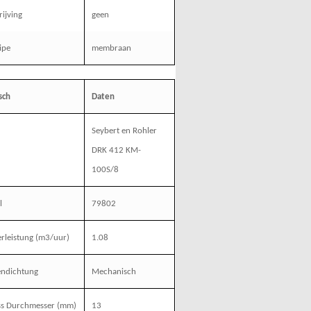
ijving
geen
ipe
membraan
sch
Daten
Seybert en Rohler
DRK 412 KM-
100S/8
l
79802
rleistung
(m3/uur)
1.08
endichtung
Mechanisch
ss Durchmesser
(mm)
13