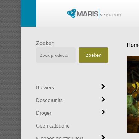
Skip
to
main
content
Zoeken
Hom
Zoeken
Blowers
Doseerunits
Droger
Geen categorie
Kleppen en aflsluiters