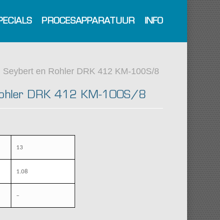
PECIALS
PROCESAPPARATUUR
INFO
Seybert en Rohler DRK 412 KM-100S/8
Rohler DRK 412 KM-100S/8
13
1.08
–