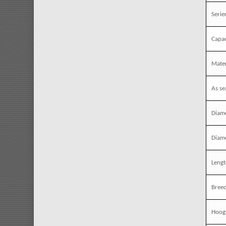
Seri
Capac
Mater
As se
Diame
Diame
Leng
Bree
Hoog