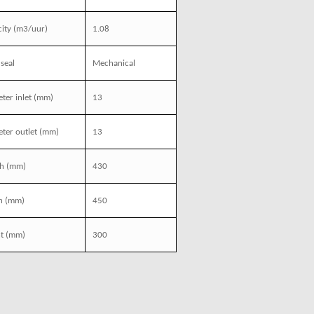
ity
(m3/uur)
1.08
 seal
Mechanical
ter inlet
(mm)
13
ter outlet
(mm)
13
th
(mm)
430
h
(mm)
450
t
(mm)
300