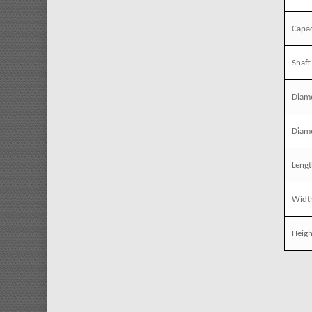
Capac
Shaft
Diame
Diame
Leng
Widt
Heigh