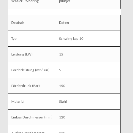
Waaieruitvoering
plunjer
Deutsch
Daten
Typ
Schwing ksp 10
Leistung
(kW)
15
Förderleistung
(m3/uur)
5
Förderdruck
(Bar)
150
Material
Stahl
Einlass Durchmesser
(mm)
120