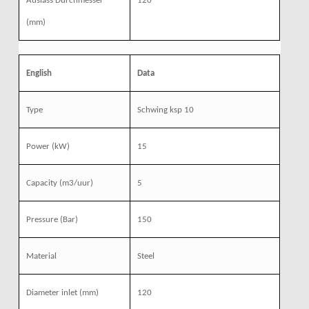
Auslass Durchmesser
120
(mm)
English
Data
Type
Schwing ksp 10
Power
(kW)
15
Capacity
(m3/uur)
5
Pressure
(Bar)
150
Material
Steel
Diameter inlet
(mm)
120