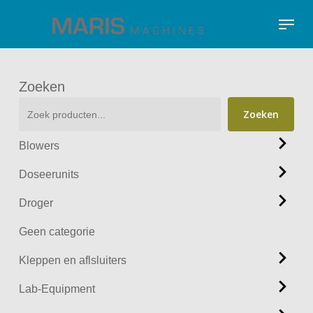
Skip
Menu
to
Close
main
Menu
content
Zoeken
Zoeken
Blowers
Doseerunits
Droger
Geen categorie
Kleppen en aflsluiters
Lab-Equipment