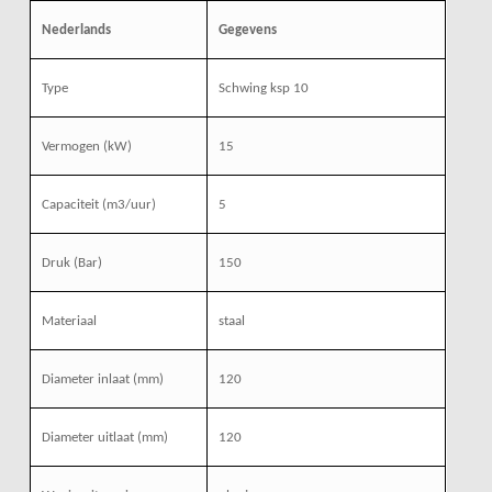
Nederlands
Gegevens
Type
Schwing ksp 10
Vermogen (kW)
15
Capaciteit (m3/uur)
5
Druk (Bar)
150
Materiaal
staal
Diameter inlaat (mm)
120
Diameter uitlaat (mm)
120