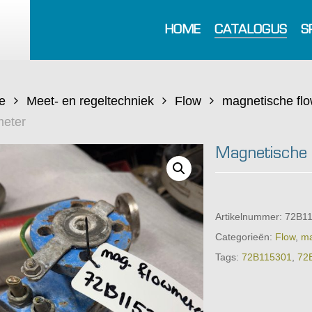
HOME
CATALOGUS
S
e
Meet- en regeltechniek
Flow
magnetische fl
meter
Magnetische 
Artikelnummer:
72B1
Categorieën:
Flow
,
ma
Tags:
72B115301
,
72