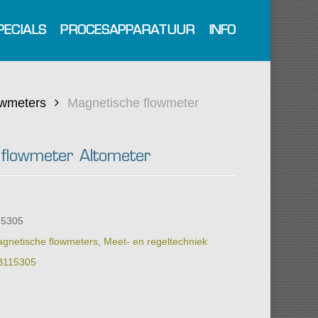
PECIALS
PROCESAPPARATUUR
INFO
owmeters
Magnetische flowmeter
flowmeter Altometer
15305
gnetische flowmeters
,
Meet- en regeltechniek
B115305