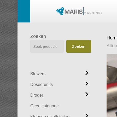
Skip
to
main
content
Zoeken
Hom
Alto
Zoeken
Blowers
Doseerunits
Droger
Geen categorie
Kleppen en aflsluiters