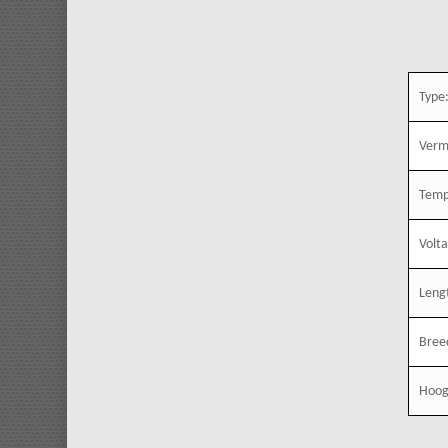
Type
Verm
Temp
Volt
Leng
Bree
Hoog