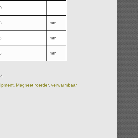
0
3
mm
5
mm
5
mm
64
ipment
,
Magneet roerder
,
verwarmbaar