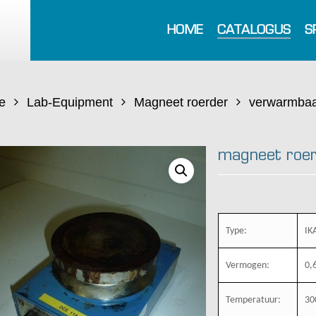
HOME
CATALOGUS
S
e
Lab-Equipment
Magneet roerder
verwarmba
magneet roe
Type:
IK
Vermogen:
0,
Temperatuur:
30