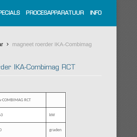
PECIALS
PROCESAPPARATUUR
INFO
ar
magneet roerder IKA-Combimag
rder IKA-Combimag RCT
A-COMBIMAG RCT
63
kW
0
graden