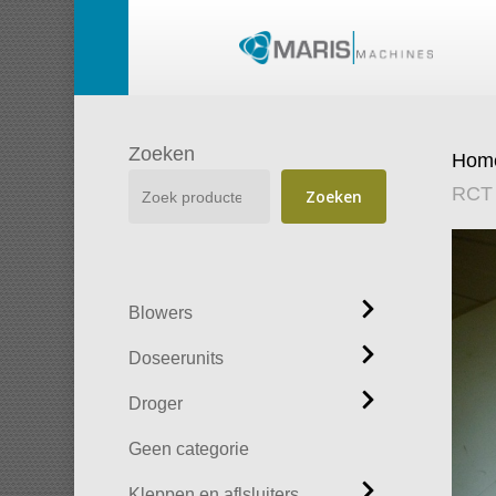
Skip
to
main
content
Zoeken
Hom
RCT
Zoeken
Blowers
Doseerunits
Droger
Geen categorie
Kleppen en aflsluiters