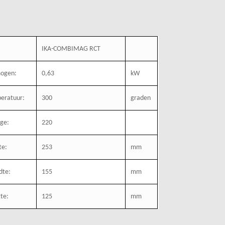
:
IKA-COMBIMAG RCT
ogen:
0,63
kW
eratuur:
300
graden
age:
220
te:
253
mm
dte:
155
mm
te:
125
mm