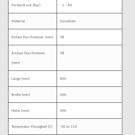
Förderdruck (Bar)
-1 – 60
Material
Gusseisen
Einlass Durchmesser (mm)
38
Auslass Durchmesser
38
(mm)
Länge (mm)
800
Breite (mm)
400
Höhe (mm)
400
Temperatur Flüssigkeit (C)
-30 to 150