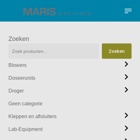
Skip
Menu
to
Close
main
Menu
content
Zoeken
Zoeken
Blowers
Doseerunits
Droger
Geen categorie
Kleppen en aflsluiters
Lab-Equipment