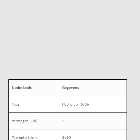
Nederlands
Gegevens
Type
Hydrolub 45/56
Vermogen (kW)
3
Toerental (t/min)
2890