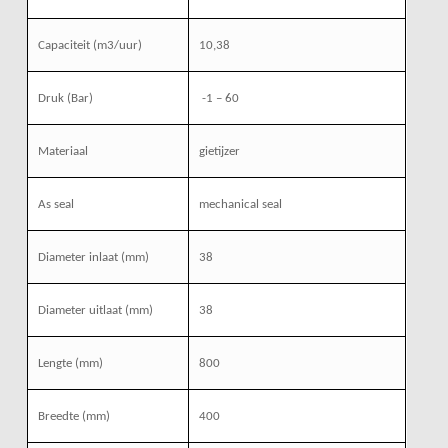
Capaciteit (m3/uur)
10,38
Druk (Bar)
-1 – 60
Materiaal
gietijzer
As seal
mechanical seal
Diameter inlaat (mm)
38
Diameter uitlaat (mm)
38
Lengte (mm)
800
Breedte (mm)
400