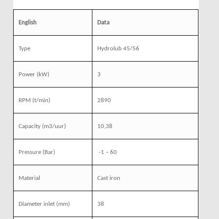
English
Data
Type
Hydrolub 45/56
Power (kW)
3
RPM (t/min)
2890
Capacity (m3/uur)
10,38
Pressure (Bar)
-1 – 60
Material
Cast iron
Diameter inlet (mm)
38