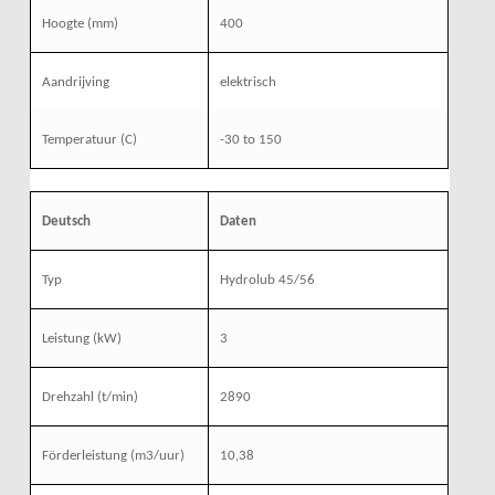
Hoogte (mm)
400
Aandrijving
elektrisch
Temperatuur (C)
-30 to 150
Deutsch
Daten
Typ
Hydrolub 45/56
Leistung (kW)
3
Drehzahl (t/min)
2890
Förderleistung (m3/uur)
10,38