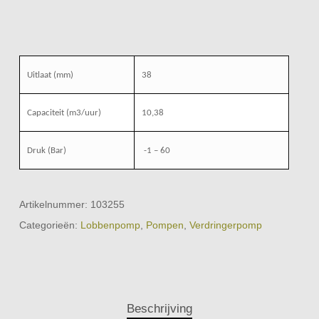
Uitlaat (mm)
38
Capaciteit (m3/uur)
10,38
Druk (Bar)
-1 – 60
Artikelnummer:
103255
Categorieën:
Lobbenpomp
,
Pompen
,
Verdringerpomp
Beschrijving