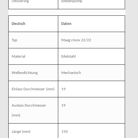
Uitvoering
lobbenpomp
Deutsch
Daten
Typ
Maag cinox 22/22
Material
Edelstahl
Wellendichtung
Mechanisch
Einlass Durchmesser (mm)
19
Auslass Durchmesser
19
(mm)
Länge (mm)
150