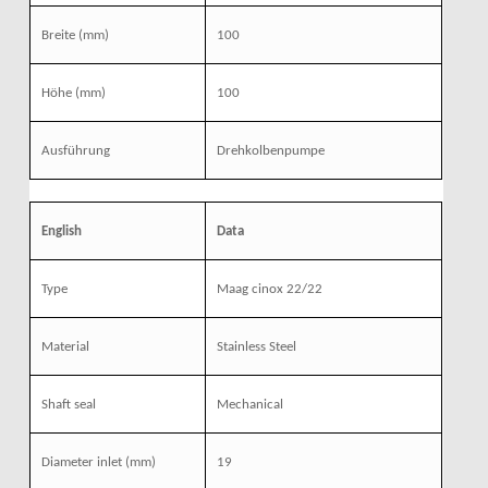
Breite (mm)
100
Höhe (mm)
100
Ausführung
Drehkolbenpumpe
English
Data
Type
Maag cinox 22/22
Material
Stainless Steel
Shaft seal
Mechanical
Diameter inlet (mm)
19