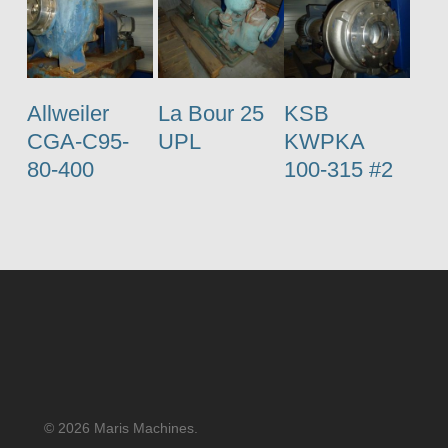
Allweiler
La Bour 25
KSB
CGA-C95-
UPL
KWPKA
80-400
100-315 #2
© 2026 Maris Machines.