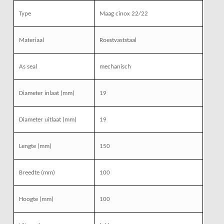
Type
Maag cinox 22/22
Materiaal
Roestvaststaal
As seal
mechanisch
Diameter inlaat (mm)
19
Diameter uitlaat (mm)
19
Lengte (mm)
150
Breedte (mm)
100
Hoogte (mm)
100