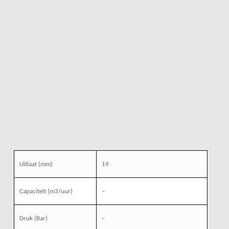
Uitlaat (mm)
19
Capaciteit (m3/uur)
–
Druk (Bar)
–