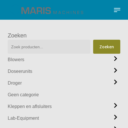
Skip
Menu
to
Close
main
Menu
content
Zoeken
Zoeken
Blowers
Doseerunits
Droger
Geen categorie
Kleppen en aflsluiters
Lab-Equipment