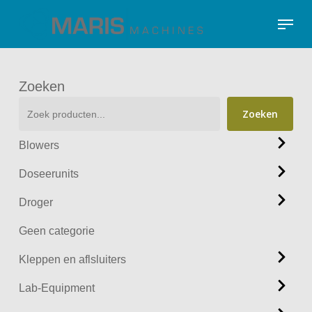
Skip
Menu
to
Close
main
Menu
content
Zoeken
Zoeken
Blowers
Doseerunits
Droger
Geen categorie
Kleppen en aflsluiters
Lab-Equipment