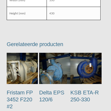
Width (mm)
350
Height (mm)
430
Gerelateerde producten
Fristam FP
Delta EPS
KSB ETA-R
3452 F220
120/6
250-330
#2