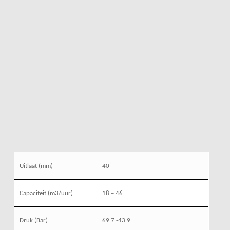
Uitlaat (mm)
40
Capaciteit (m3/uur)
18 – 46
Druk (Bar)
69.7 -43.9