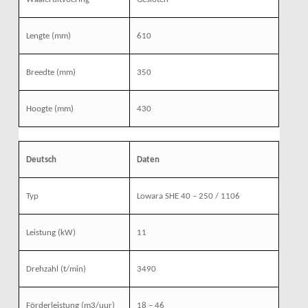
Lengte (mm)
610
Breedte (mm)
350
Hoogte (mm)
430
Deutsch
Daten
Typ
Lowara SHE 40 – 250 / 1106
Leistung (kW)
11
Drehzahl (t/min)
3490
Förderleistung (m3/uur)
18 – 46