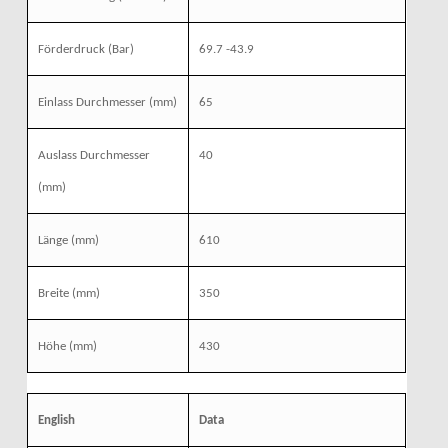
Förderdruck (Bar)
69.7 -43.9
Einlass Durchmesser (mm)
65
Auslass Durchmesser
40
(mm)
Länge (mm)
610
Breite (mm)
350
Höhe (mm)
430
English
Data