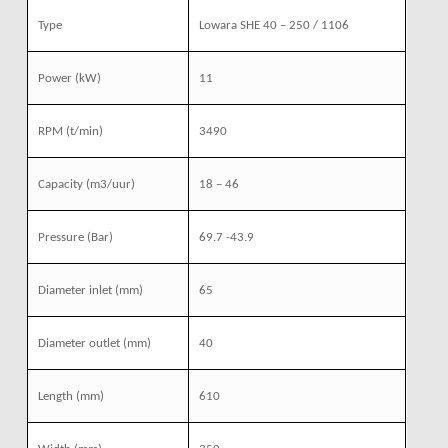
Type
Lowara SHE 40 – 250 / 1106
Power (kW)
11
RPM (t/min)
3490
Capacity (m3/uur)
18 – 46
Pressure (Bar)
69.7 -43.9
Diameter inlet (mm)
65
Diameter outlet (mm)
40
Length (mm)
610