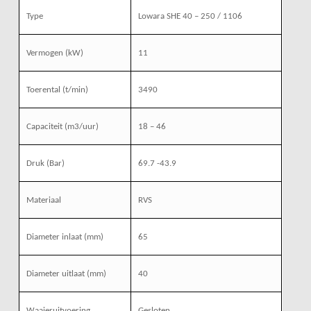
Type
Lowara SHE 40 – 250 / 1106
Vermogen (kW)
11
Toerental (t/min)
3490
Capaciteit (m3/uur)
18 – 46
Druk (Bar)
69.7 -43.9
Materiaal
RVS
Diameter inlaat (mm)
65
Diameter uitlaat (mm)
40
Waaieruitvoering
Gesloten