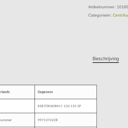
Artikelnummer:
1018
Categorieën:
Centrifu
Beschrijving
rlands
Gegevens
KSB ETANORM C 150-135 SP
enummer
9971374228