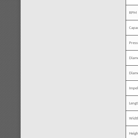
RPM
Capac
Press
Diame
Diame
Impel
Leng
Widt
Heigh