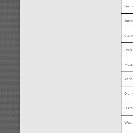
Verm
Toere
Capac
Druk 
Mater
As se
Diame
Diame
Waaie