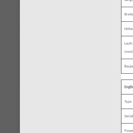
Breit
Höhe
Lauf
(mm)
Bauj
Engli
Type
Seria
Powe