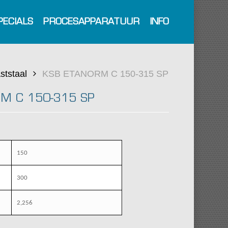
PECIALS
PROCESAPPARATUUR
INFO
ststaal
KSB ETANORM C 150-315 SP
M C 150-315 SP
150
300
2,256