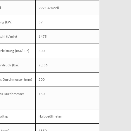
l
9971374228
ung
(kW)
37
zahl
(t/min)
1475
rleistung
(m3/uur)
300
erdruck
(Bar)
2,556
ss Durchmesser
(mm)
200
ass Durchmesser
150
adtyp
Halbgeöffneten
e
(mm)
1650