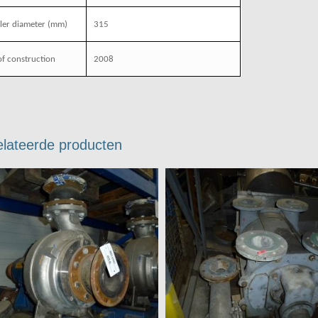
ler diameter
(mm)
315
of construction
2008
lateerde producten