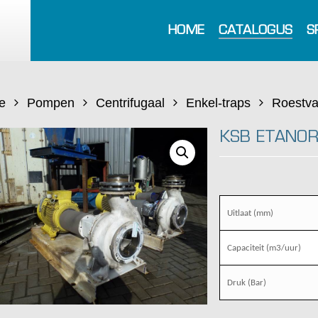
HOME
CATALOGUS
S
e
Pompen
Centrifugaal
Enkel-traps
Roestva
KSB ETANOR
Uitlaat (mm)
Capaciteit (m3/uur)
Druk (Bar)