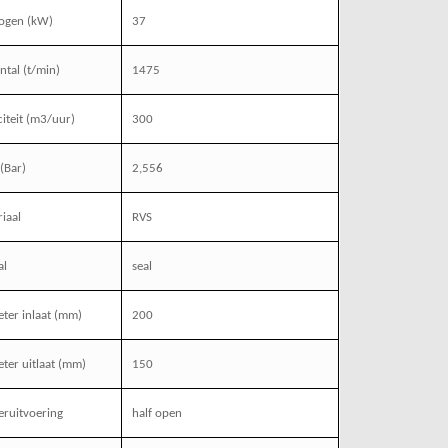
ogen (kW)
37
ntal (t/min)
1475
iteit (m3/uur)
300
(Bar)
2,556
iaal
RVS
al
seal
ter inlaat (mm)
200
ter uitlaat (mm)
150
ruitvoering
half open