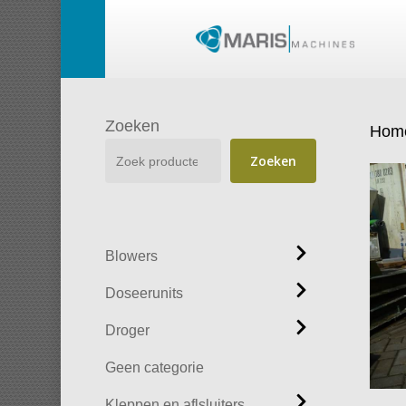
Skip
to
main
content
Zoeken
Hom
Zoeken
Blowers
Doseerunits
Droger
Geen categorie
Kleppen en aflsluiters