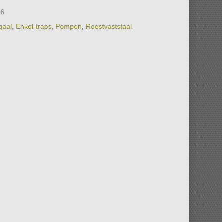
06
gaal
,
Enkel-traps
,
Pompen
,
Roestvaststaal