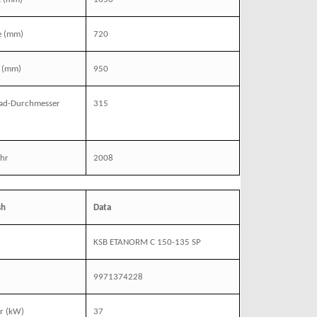
e
(mm)
720
(mm)
950
rad-Durchmesser
315
ahr
2008
sh
Data
KSB ETANORM C 150-135 SP
l
9971374228
r
(kW)
37