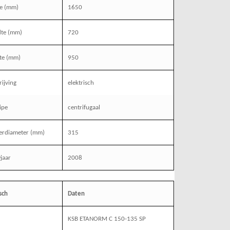
te (mm)
1650
dte (mm)
720
te (mm)
950
ijving
elektrisch
ipe
centrifugaal
erdiameter (mm)
315
jaar
2008
sch
Daten
KSB ETANORM C 150-135 SP