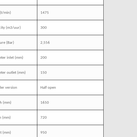
(t/min)
1475
ity
(m3/uur)
300
ure
(Bar)
2,556
ter inlet
(mm)
200
ter outlet
(mm)
150
ler version
Half open
th
(mm)
1650
h
(mm)
720
t
(mm)
950