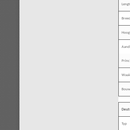
Leng
Bree
Hoog
Aandr
Princ
Waai
Bouw
Deut
Typ