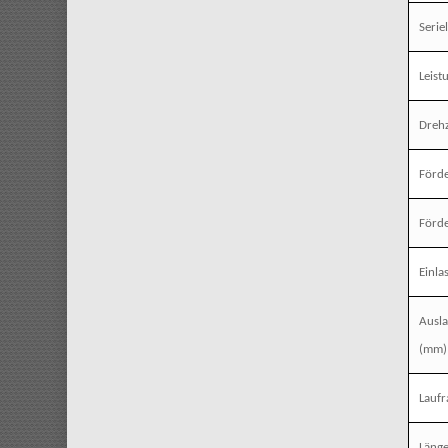
Seriel
Leist
Dreh
Förde
Förd
Einla
Ausl
(mm)
Laufr
Läng