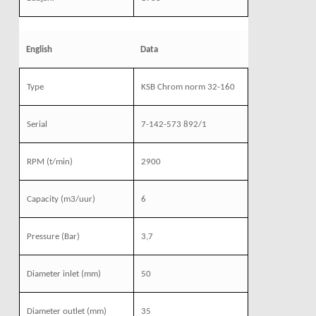
English
Data
Type
KSB Chrom norm 32-160
Serial
7-142-573 892/1
RPM
(t/min)
2900
Capacity
(m3/uur)
6
Pressure
(Bar)
3,7
Diameter inlet
(mm)
50
Diameter outlet
(mm)
35