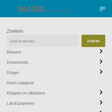
Skip
Menu
to
Close
main
Menu
content
Zoeken
Zoeken
Blowers
Doseerunits
Droger
Geen categorie
Kleppen en aflsluiters
Lab-Equipment