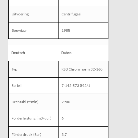
Uitvoering
Centrifugaal
Bouwjaar
1988
Deutsch
Daten
Typ
KSB Chrom norm 32-160
Seriell
7-142-573 892/1
Drehzahl
(t/min)
2900
Förderleistung
(m3/uur)
6
Förderdruck
(Bar)
3,7