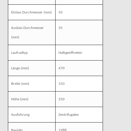
Einlass Durchmesser
(mm)
50
Auslass Durchmesser
35
(mm)
Laufradtyp
Halbgeöffneten
Länge
(mm)
470
Breite
(mm)
310
Höhe
(mm)
250
Ausführung
Zentrifugalen
Baujahr
1988