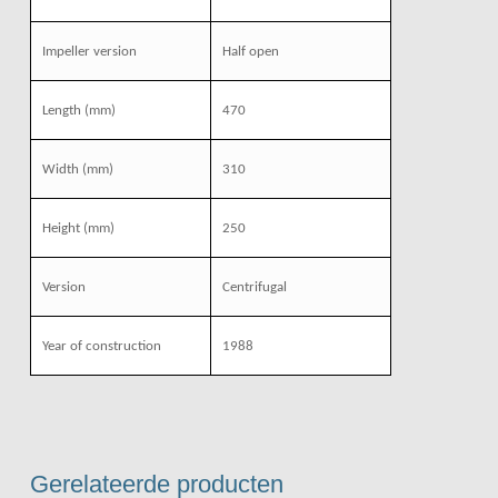
Impeller version
Half open
Length
(mm)
470
Width
(mm)
310
Height
(mm)
250
Version
Centrifugal
Year of construction
1988
Gerelateerde producten