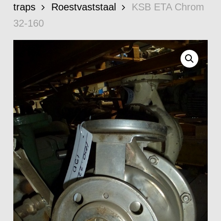
traps
Roestvaststaal
KSB ETA Chrom
32-160