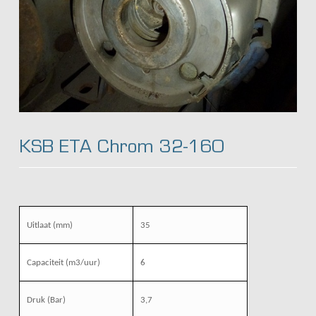
KSB ETA Chrom 32-160
Uitlaat (mm)
35
Capaciteit (m3/uur)
6
Druk (Bar)
3,7