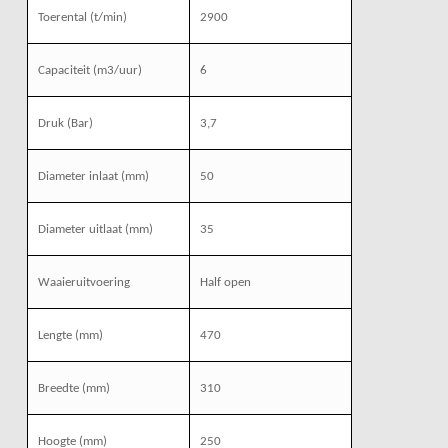
Toerental (t/min)
2900
Capaciteit (m3/uur)
6
Druk (Bar)
3,7
Diameter inlaat (mm)
50
Diameter uitlaat (mm)
35
Waaieruitvoering
Half open
Lengte (mm)
470
Breedte (mm)
310
Hoogte (mm)
250