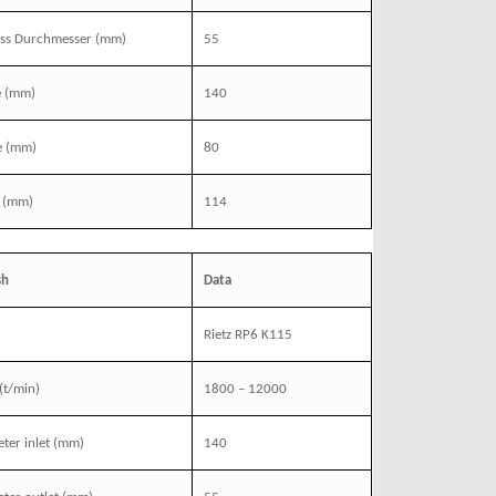
ass Durchmesser
(mm)
55
e
(mm)
140
e
(mm)
80
(mm)
114
sh
Data
Rietz RP6 K115
(t/min)
1800 – 12000
ter inlet
(mm)
140