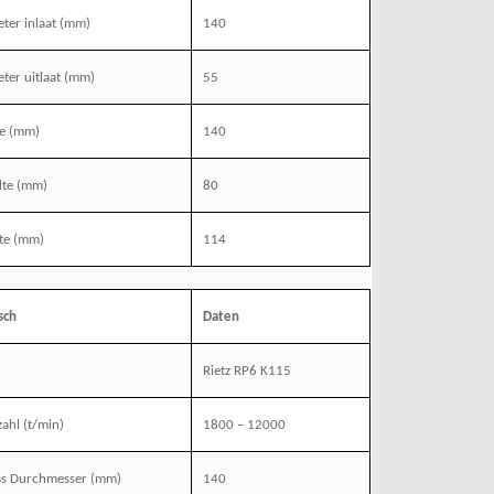
ter inlaat (mm)
140
ter uitlaat (mm)
55
te (mm)
140
dte (mm)
80
te (mm)
114
sch
Daten
Rietz RP6 K115
zahl
(t/min)
1800 – 12000
ss Durchmesser
(mm)
140