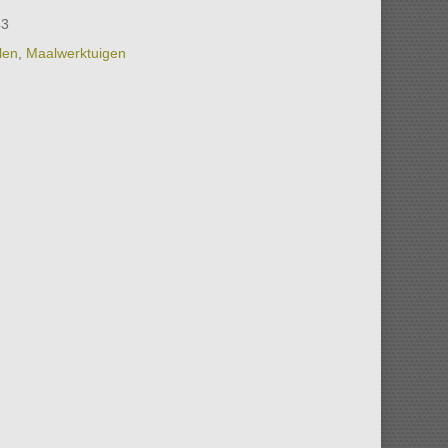
43
len
,
Maalwerktuigen