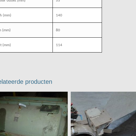
ter outlet
(mm)
55
th
(mm)
140
h
(mm)
80
t
(mm)
114
lateerde producten