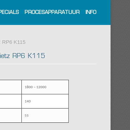
PECIALS
PROCESAPPARATUUR
INFO
z RP6 K115
Rietz RP6 K115
1800 – 12000
140
55