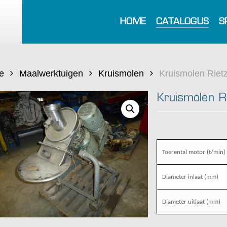
HOME
CATALOGUS
S
e
Maalwerktuigen
Kruismolen
Kruismolen Riet
Kruismolen 
Toerental motor (t/min)
Diameter inlaat (mm)
Diameter uitlaat (mm)