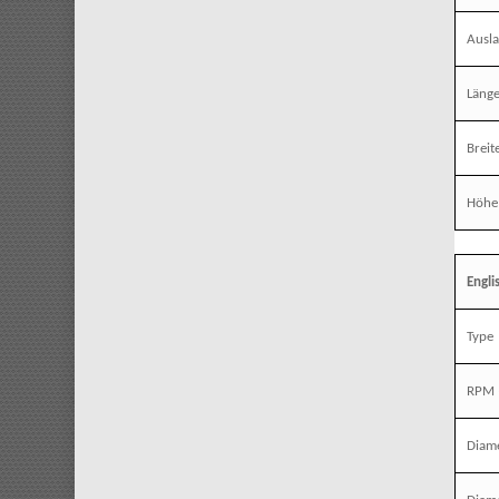
Ausl
Läng
Breit
Höhe
Engli
Type
RPM
Diame