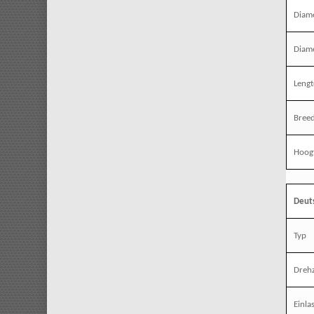
Diame
Diame
Leng
Bree
Hoog
Deut
Typ
Dreh
Einla