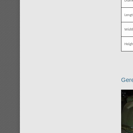
Diame
Leng
Widt
Heigh
Gere