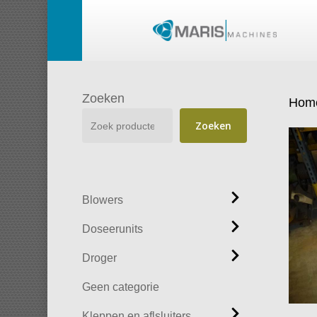
Skip
to
main
content
Zoeken
Hom
Zoeken
Blowers
Doseerunits
Droger
Geen categorie
Kleppen en aflsluiters