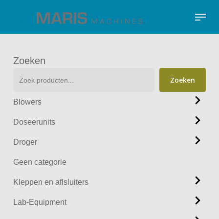
Skip
Menu
to
Close
main
Menu
content
Zoeken
Zoeken
Blowers
Doseerunits
Droger
Geen categorie
Kleppen en aflsluiters
Lab-Equipment