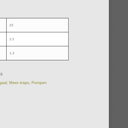
25
2.5
1.3
69
gaal
,
Meer-traps
,
Pompen