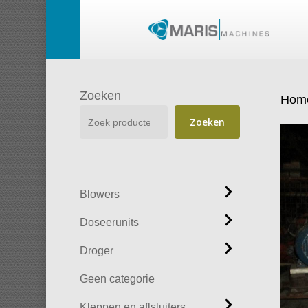
Skip
to
main
content
Zoeken
Hom
Zoeken
Blowers
Doseerunits
Droger
Geen categorie
Kleppen en aflsluiters