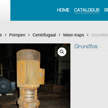
HOME
CATALOGUS
S
e
Pompen
Centrifugaal
Meer-traps
Grundfo
Grundfos