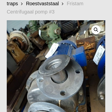
traps
Roestvaststaal
Fristam
Centrifugaal pomp #3