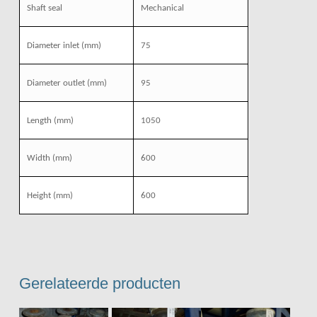
Shaft seal
Mechanical
Diameter inlet
(mm)
75
Diameter outlet
(mm)
95
Length
(mm)
1050
Width
(mm)
600
Height
(mm)
600
Gerelateerde producten