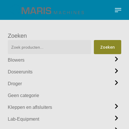
Skip
Menu
to
Close
main
Menu
content
Zoeken
Zoeken
Blowers
Doseerunits
Droger
Geen categorie
Kleppen en aflsluiters
Lab-Equipment