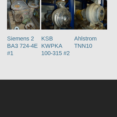
Siemens 2
KSB
Ahlstrom
BA3 724-4E
KWPKA
TNN10
#1
100-315 #2