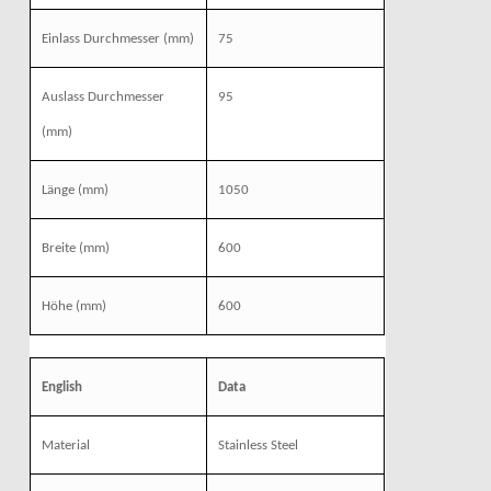
Einlass Durchmesser
(mm)
75
Auslass Durchmesser
95
(mm)
Länge
(mm)
1050
Breite
(mm)
600
Höhe
(mm)
600
English
Data
Material
Stainless Steel