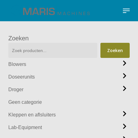
Skip
Menu
to
Close
main
Menu
content
Zoeken
Zoeken
Blowers
Doseerunits
Droger
Geen categorie
Kleppen en aflsluiters
Lab-Equipment