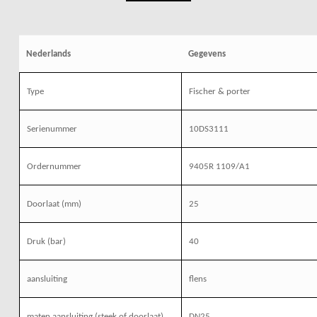
Nederlands
Gegevens
Type
Fischer & porter
Serienummer
10DS3111
Ordernummer
9405R 1109/A1
Doorlaat (mm)
25
Druk (bar)
40
aansluiting
flens
maten aansluiting (steek of doorlaat)
DN25