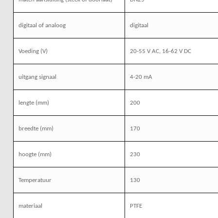
digitaal of analoog
digitaal
Voeding (V)
20-55 V AC, 16-62 V DC
uitgang signaal
4-20 mA
lengte (mm)
200
breedte (mm)
170
hoogte (mm)
230
Temperatuur
130
materiaal
PTFE