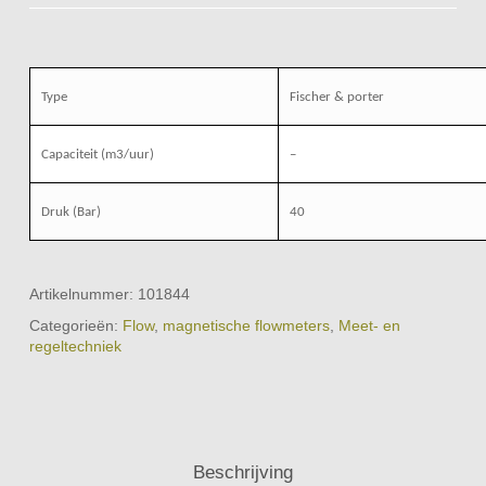
Type
Fischer & porter
Capaciteit (m3/uur)
–
Druk (Bar)
40
Artikelnummer:
101844
Categorieën:
Flow
,
magnetische flowmeters
,
Meet- en
regeltechniek
Beschrijving