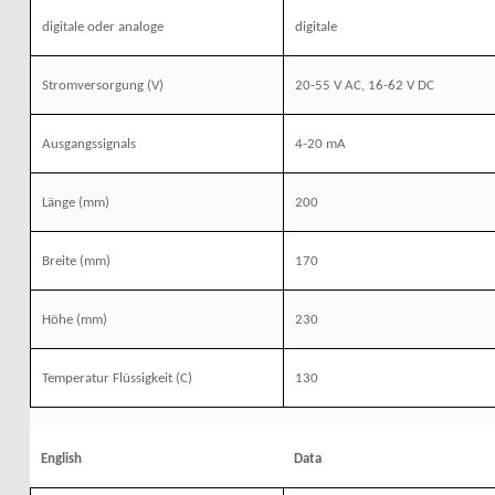
digitale oder analoge
digitale
Stromversorgung (V)
20-55 V AC, 16-62 V DC
Ausgangssignals
4-20 mA
Länge
(mm)
200
Breite
(mm)
170
Höhe
(mm)
230
Temperatur Flüssigkeit (C)
130
English
Data