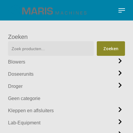
Skip
Menu
to
Close
main
Menu
content
Zoeken
Zoeken
Blowers
Doseerunits
Droger
Geen categorie
Kleppen en aflsluiters
Lab-Equipment