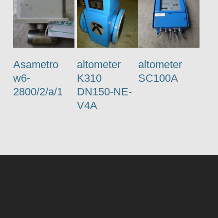
Asametro
altometer
altometer
w6-
K310
SC100A
2800/2/a/1
DN150-NE-
V4A