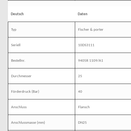
Deutsch
Daten
Typ
Fischer & porter
Seriell
10DS3111
Bestellnr.
9405R 1109/A1
Durchmesser
25
Förderdruck
(Bar)
40
Anschluss
Flansch
Anschlussmasse (mm)
DN25