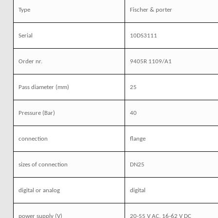
Type
Fischer & porter
Serial
10DS3111
Order nr.
9405R 1109/A1
Pass diameter (mm)
25
Pressure
(Bar)
40
connection
flange
sizes of connection
DN25
digital or analog
digital
power supply (V)
20-55 V AC, 16-62 V DC