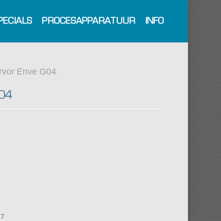
PECIALS
PROCESAPPARATUUR
INFO
rvor Enve G04
G04
47