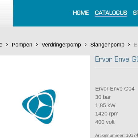
HOME
CATALOGUS
S
e
Pompen
Verdringerpomp
Slangenpomp
E
Ervor Enve 
Ervor Enve G04
30 bar
1,85 kW
1420 rpm
400 volt
Artikelnummer:
1017