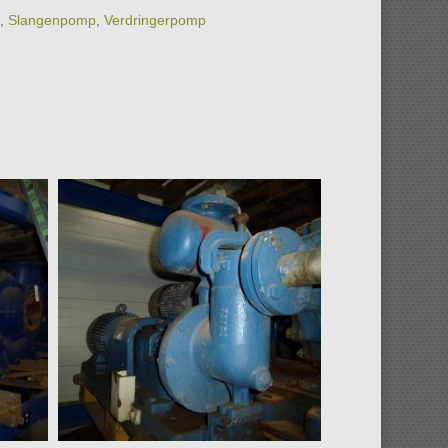
,
Slangenpomp
,
Verdringerpomp