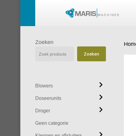
Skip
to
main
content
Zoeken
Hom
Zoeken
Blowers
Doseerunits
Droger
Geen categorie
Kleppen en aflsluiters