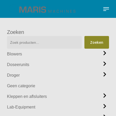
Skip
Menu
to
Close
main
Menu
content
Zoeken
Zoeken
Blowers
Doseerunits
Droger
Geen categorie
Kleppen en aflsluiters
Lab-Equipment