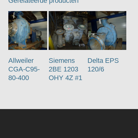
Gerelateerde producten
Allweiler
Siemens
Delta EPS
CGA-C95-
2BE 1203
120/6
80-400
OHY 4Z #1