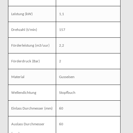
Leistung
(kW)
1,1
Drehzahl
(t/min)
157
Förderleistung
(m3/uur)
2,2
Förderdruck
(Bar)
2
Material
Gusseisen
Wellendichtung
Stopfbuch
Einlass Durchmesser
(mm)
60
Auslass Durchmesser
60