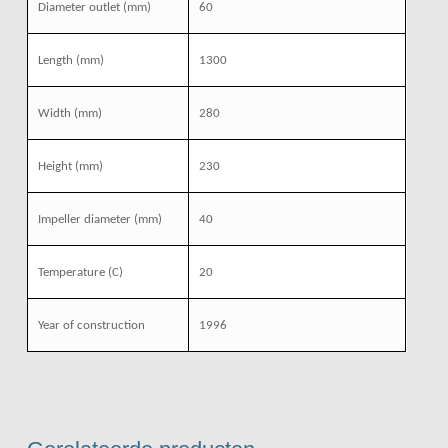
Diameter outlet
(mm)
60
Length
(mm)
1300
Width
(mm)
280
Height
(mm)
230
Impeller diameter
(mm)
40
Temperature
(C)
20
Year of construction
1996