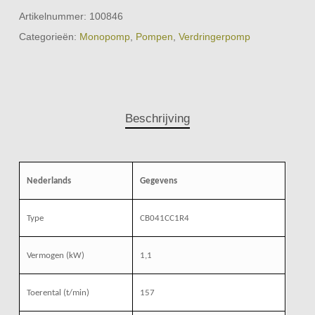
Artikelnummer:
100846
Categorieën:
Monopomp
,
Pompen
,
Verdringerpomp
Beschrijving
Nederlands
Gegevens
Type
CB041CC1R4
Vermogen (kW)
1,1
Toerental (t/min)
157