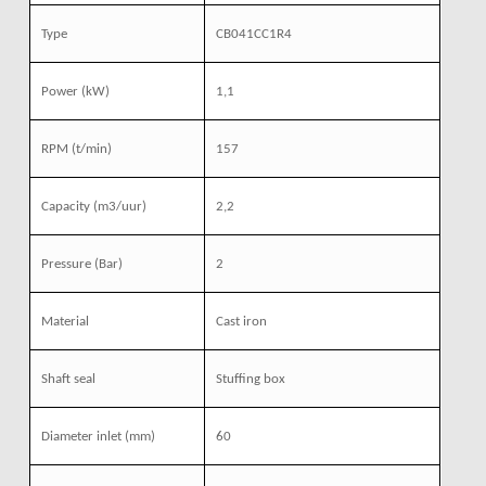
Type
CB041CC1R4
Power
(kW)
1,1
RPM
(t/min)
157
Capacity
(m3/uur)
2,2
Pressure
(Bar)
2
Material
Cast iron
Shaft seal
Stuffing box
Diameter inlet
(mm)
60