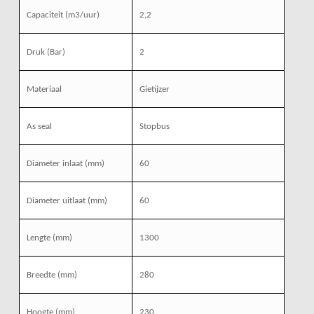
Capaciteit (m3/uur)
2,2
Druk (Bar)
2
Materiaal
Gietijzer
As seal
Stopbus
Diameter inlaat (mm)
60
Diameter uitlaat (mm)
60
Lengte (mm)
1300
Breedte (mm)
280
Hoogte (mm)
230