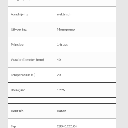
Aandrijving
elektrisch
Uitvoering
Monopomp
Principe
1-traps
Waaierdiameter (mm)
40
Temperatuur (C)
20
Bouwjaar
1996
Deutsch
Daten
Typ
CB041CC1R4