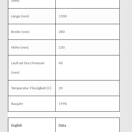
(mm)
Länge
(mm)
1300
Breite
(mm)
280
Höhe
(mm)
230
Laufrad-Durchmesser
40
(mm)
Temperatur Flüssigkeit (C)
20
Baujahr
1996
English
Data