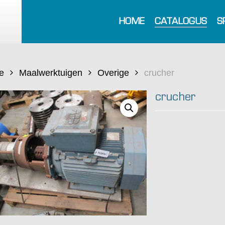
HOME
CATALOGUS
S
e
Maalwerktuigen
Overige
crucher
crucher