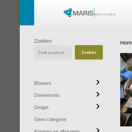
Skip
to
main
content
Zoeken
Hom
Zoeken
Blowers
Doseerunits
Droger
Geen categorie
Kleppen en aflsluiters