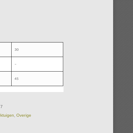
30
–
45
77
ktuigen
,
Overige