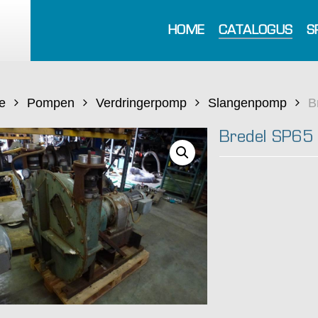
HOME
CATALOGUS
S
e
Pompen
Verdringerpomp
Slangenpomp
B
Bredel SP65