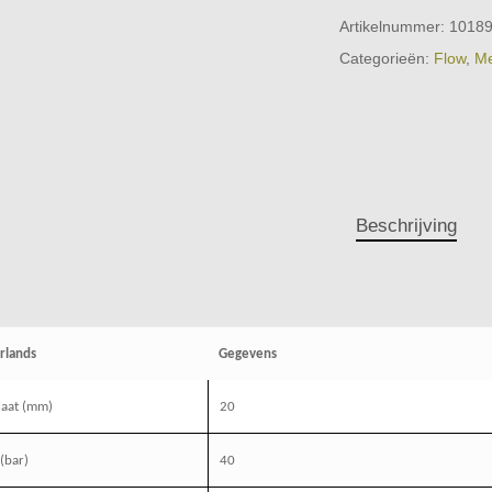
Artikelnummer:
1018
Categorieën:
Flow
,
Me
Beschrijving
rlands
Gegevens
laat (mm)
20
(bar)
40