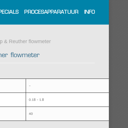
PECIALS
PROCESAPPARATUUR
INFO
p & Reuther flowmeter
er flowmeter
–
0.18 – 1.8
40