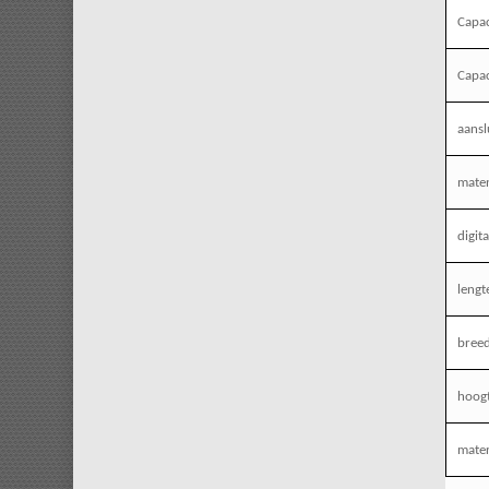
Capac
Capac
aansl
maten
digit
lengt
bree
hoog
mater