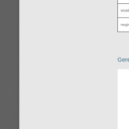
Widt
Heigh
Gere