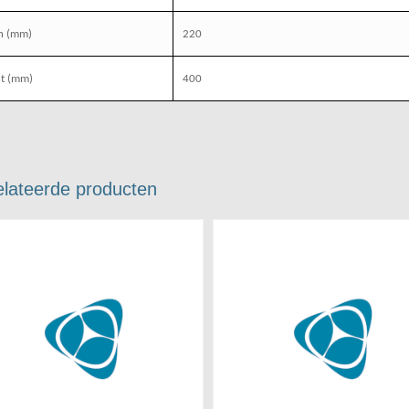
h
(mm)
220
t
(mm)
400
lateerde producten