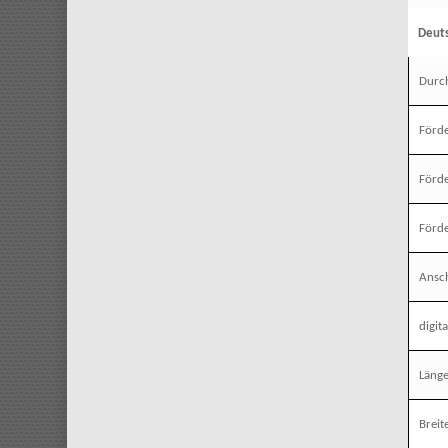
Deut
Durc
Förd
Förde
Förde
Ansc
digit
Läng
Breit