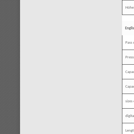
Höhe
Engli
Pass
Press
Capac
Capac
sizes
digit
Leng