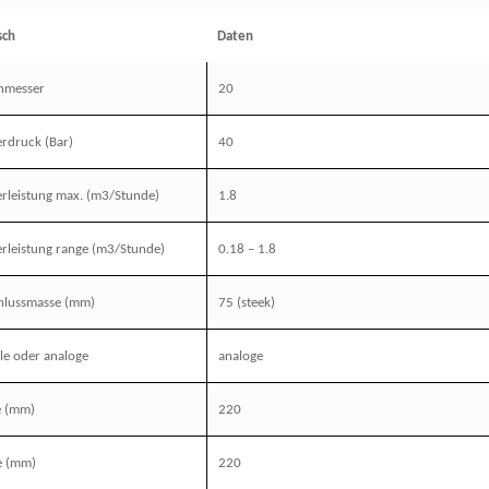
sch
Daten
hmesser
20
erdruck
(Bar)
40
rleistung max.
(m3/Stunde)
1.8
rleistung
range (m3/Stunde)
0.18 – 1.8
hlussmasse (mm)
75 (steek)
ale oder analoge
analoge
e
(mm)
220
e
(mm)
220