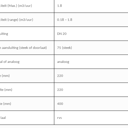
iteit (Max.) (m3/uur)
1.8
iteit (range) (m3/uur)
0.18 – 1.8
uiting
DN 20
 aansluiting (steek of doorlaat)
75 (steek)
aal of analoog
analoog
e (mm)
220
dte (mm)
220
te (mm)
400
iaal
rvs