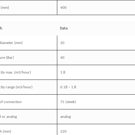
(mm)
400
sh
Data
 diameter (mm)
20
ure
(Bar)
40
ity max. (m3/hour)
1.8
ity range (m3/hour)
0.18 – 1.8
 of connection
75 (steek)
al or analog
analog
th
(mm)
220