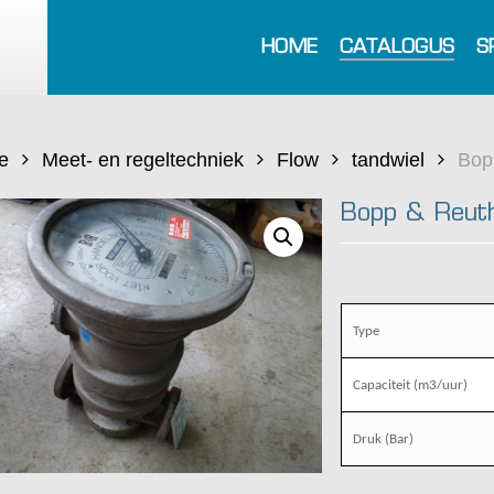
HOME
CATALOGUS
S
e
Meet- en regeltechniek
Flow
tandwiel
Bop
Bopp & Reuth
Type
Capaciteit (m3/uur)
Druk (Bar)