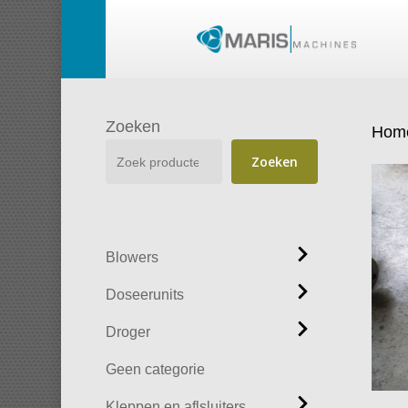
Skip
to
main
content
Zoeken
Hom
Zoeken
Blowers
Doseerunits
Droger
Geen categorie
Kleppen en aflsluiters