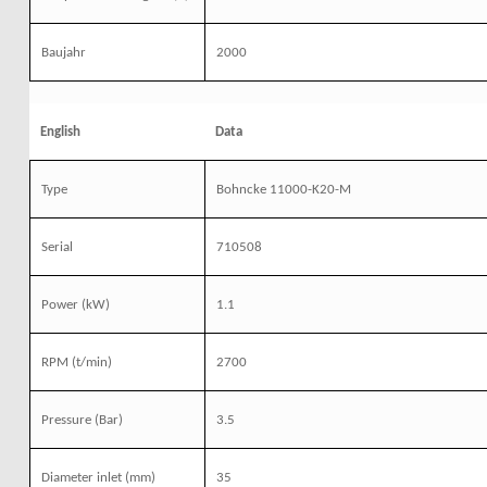
Baujahr
2000
English
Data
Type
Bohncke 11000-K20-M
Serial
710508
Power
(kW)
1.1
RPM
(t/min)
2700
Pressure
(Bar)
3.5
Diameter inlet
(mm)
35