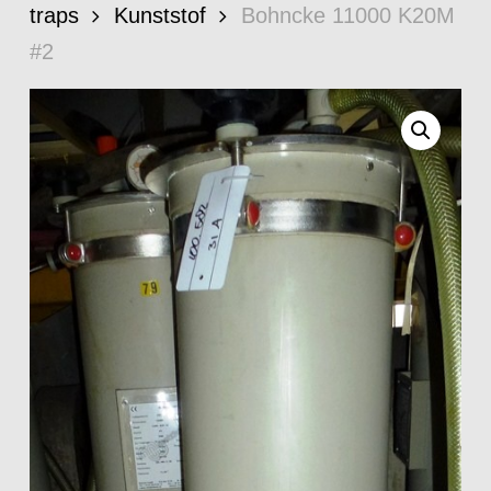
traps
Kunststof
Bohncke 11000 K20M
#2