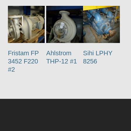
Fristam FP
Ahlstrom
Sihi LPHY
3452 F220
THP-12 #1
8256
#2