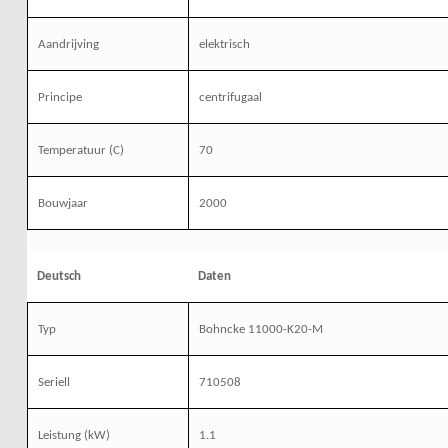
Aandrijving
elektrisch
Principe
centrifugaal
Temperatuur (C)
70
Bouwjaar
2000
Deutsch
Daten
Typ
Bohncke 11000-K20-M
Seriell
710508
Leistung
(kW)
1.1