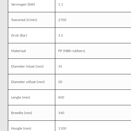
Vermogen (kW)
1.1
Toerental (t/min)
2700
Druk (Bar)
3.5
Materiaal
PP (NBR rubbers)
Diameter inlaat (mm)
35
Diameter uitlaat (mm)
20
Lengte (mm)
600
Breedte (mm)
340
Hoogte (mm)
1100