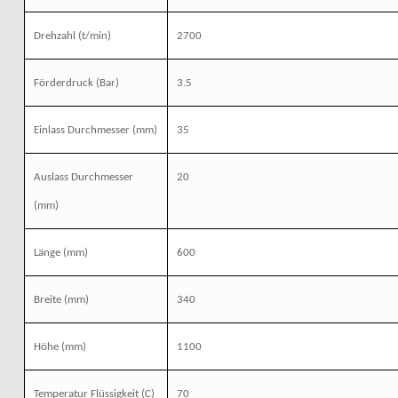
Drehzahl
(t/min)
2700
Förderdruck
(Bar)
3.5
Einlass Durchmesser
(mm)
35
Auslass Durchmesser
20
(mm)
Länge
(mm)
600
Breite
(mm)
340
Höhe
(mm)
1100
Temperatur Flüssigkeit (C)
70