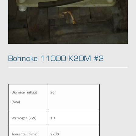
Bohncke 11000 K20M #2
Diameter uitlaat
20
(mm)
Vermogen (kW)
1.1
Toerental (t/min)
2700