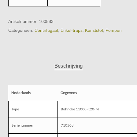
Artikelnummer:
100583
Categorieën:
Centrifugaal
,
Enkel-traps
,
Kunststof
,
Pompen
Beschrijving
Nederlands
Gegevens
Type
Bohncke 11000-K20-M
Serienummer
710508