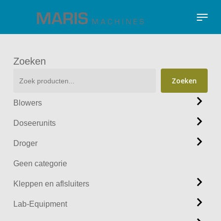
Skip
Menu
to
Close
main
Menu
content
Zoeken
Zoeken
Blowers
Doseerunits
Droger
Geen categorie
Kleppen en aflsluiters
Lab-Equipment