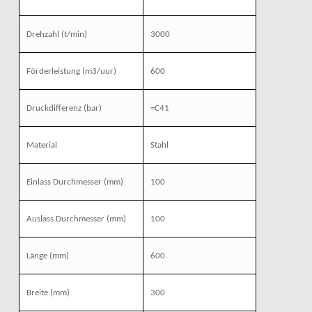
Drehzahl
(t/min)
3000
Förderleistung
(m3/uur)
600
Druckdifferenz (bar)
=C41
Material
Stahl
Einlass Durchmesser
(mm)
100
Auslass Durchmesser
(mm)
100
Länge
(mm)
600
Breite
(mm)
300